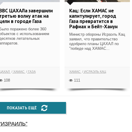
ВВС ЦАХАЛа завершили
Кац: Если ХАМАС не
третью волну атак на
капитулирует, город
цели в городе Газа
Газа превратится в
Рафиах и Бейт-Ханун
Было поражено более 360
объектов с использованием
Министр обороны Исраэль Кац
десятков летательных
заявил, что правительство
аппаратов.
одобрило планы ЦАХАЛ по
"победе над ХАМАС...
ЦАХАЛ
ХАМАС
ГАЗА
ХАМАС
ИСРАЭЛЬ КАЦ
108
111
ПОКАЗАТЬ ЕЩЁ
“
ИЗРАИЛЬ
”