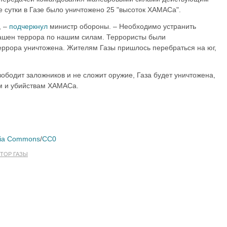
 сутки в Газе было уничтожено 25 "высоток ХАМАСа".
, –
подчеркнул
министр обороны. – Необходимо устранить
башен террора по нашим силам. Террористы были
еррора уничтожена. Жителям Газы пришлось перебраться на юг,
ободит заложников и не сложит оружие, Газа будет уничтожена,
м и убийствам ХАМАСа.
המכל/Wikimedia Commons
/
CC0
ТОР ГАЗЫ