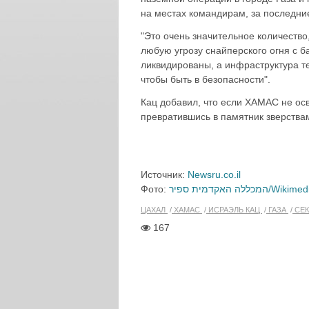
на местах командирам, за последние
"Это очень значительное количество
любую угрозу снайперского огня с 
ликвидированы, а инфраструктура т
чтобы быть в безопасности".
Кац добавил, что если ХАМАС не осв
превратившись в памятник зверства
Источник:
Newsru.co.il
Фото:
לה האקדמית ספיר
ЦАХАЛ
ХАМАС
ИСРАЭЛЬ КАЦ
ГАЗА
СЕК
167