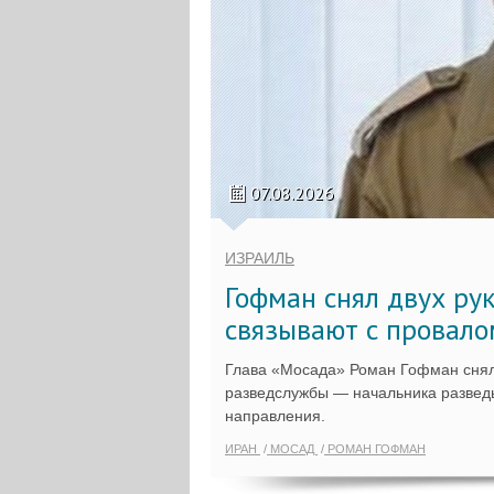
07.08.2026
ИЗРАИЛЬ
Гофман снял двух ру
связывают с провало
Глава «Мосада» Роман Гофман снял
разведслужбы — начальника разведы
направления.
ИРАН
МОСАД
РОМАН ГОФМАН