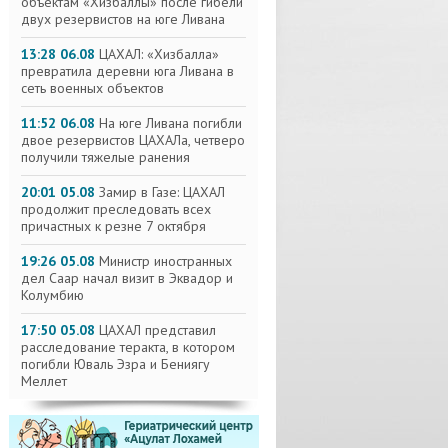
объектам «Хизбаллы» после гибели
двух резервистов на юге Ливана
13:28 06.08
ЦАХАЛ: «Хизбалла»
превратила деревни юга Ливана в
сеть военных объектов
11:52 06.08
На юге Ливана погибли
двое резервистов ЦАХАЛа, четверо
получили тяжелые ранения
20:01 05.08
Замир в Газе: ЦАХАЛ
продолжит преследовать всех
причастных к резне 7 октября
19:26 05.08
Министр иностранных
дел Саар начал визит в Эквадор и
Колумбию
17:50 05.08
ЦАХАЛ представил
расследование теракта, в котором
погибли Юваль Эзра и Бениягу
Меллет