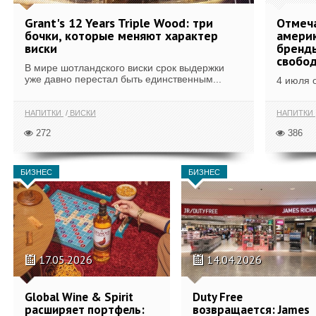
Grant's 12 Years Triple Wood: три
Отмеч
бочки, которые меняют характер
америк
виски
бренды
свобо
В мире шотландского виски срок выдержки
уже давно перестал быть единственным...
4 июля 
НАПИТКИ
ВИСКИ
НАПИТКИ
272
386
БИЗНЕС
БИЗНЕС
17.05.2026
14.04.2026
Global Wine & Spirit
Duty Free
расширяет портфель:
возвращается: James