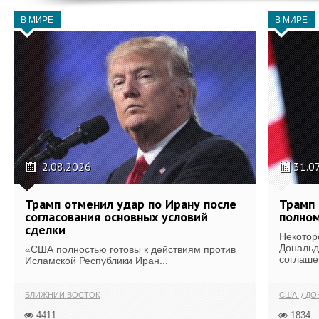
В МИРЕ
В МИРЕ
2.08.2026
31.0
Трамп отменил удар по Ирану после
Трамп 
согласования основных условий
полном
сделки
Некотор
Дональд
«США полностью готовы к действиям против
соглаше
Исламской Республики Иран...
БЛИЖНИЙ ВОСТОК
США
ДОН
4411
1834