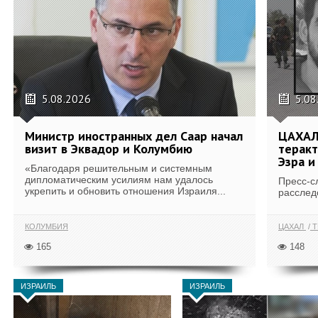
5.08.2026
5.08
Министр иностранных дел Саар начал
ЦАХАЛ
визит в Эквадор и Колумбию
теракт
Эзра и
«Благодаря решительным и системным
дипломатическим усилиям нам удалось
Пресс-с
укрепить и обновить отношения Израиля...
расслед
КОЛУМБИЯ
ЦАХАЛ
Т
165
148
ИЗРАИЛЬ
ИЗРАИЛЬ