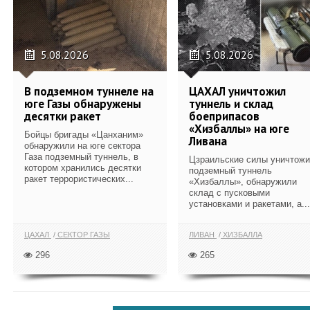
5.08.2026
5.08.2026
В подземном туннеле на
ЦАХАЛ уничтожил
юге Газы обнаружены
туннель и склад
десятки ракет
боеприпасов
«Хизбаллы» на юге
Бойцы бригады «Цанханим»
Ливана
обнаружили на юге сектора
Газа подземный туннель, в
Цзраильские силы уничтож
котором хранились десятки
подземный туннель
ракет террористических...
«Хизбаллы», обнаружили
склад с пусковыми
установками и ракетами, а...
ЦАХАЛ
СЕКТОР ГАЗЫ
ЛИВАН
ХИЗБАЛЛА
296
265