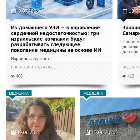
9.07.2026
18.0
Из домашнего УЗИ — в управление
Законо
сердечной недостаточностью: три
Самари
израильские компании будут
После м
разрабатывать следующее
десятки
поколение медицины на основе ИИ
для член
Израиль запускает...
ИННОВАЦИИ
ЗДОРОВЬЕ
ИУДЕЯ
С
460
412
МЕДИЦИНА
МЕДИЦИНА
17.06.2025
15.06.2025