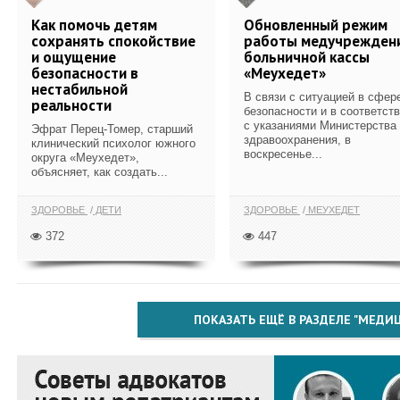
Как помочь детям
Обновленный режим
сохранять спокойствие
работы медучрежден
и ощущение
больничной кассы
безопасности в
«Меухедет»
нестабильной
В связи с ситуацией в сфер
реальности
безопасности и в соответст
с указаниями Министерства
Эфрат Перец-Томер, старший
здравоохранения, в
клинический психолог южного
воскресенье...
округа «Меухедет»,
объясняет, как создать...
ЗДОРОВЬЕ
ДЕТИ
ЗДОРОВЬЕ
МЕУХЕДЕТ
372
447
ПОКАЗАТЬ ЕЩЁ В РАЗДЕЛЕ "МЕДИ