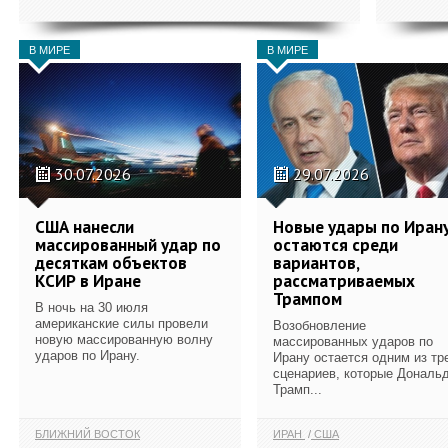
В МИРЕ
В МИРЕ
30.07.2026
29.07.2026
США нанесли
Новые удары по Иран
массированный удар по
остаются среди
десяткам объектов
вариантов,
КСИР в Иране
рассматриваемых
Трампом
В ночь на 30 июля
американские силы провели
Возобновление
новую массированную волну
массированных ударов по
ударов по Ирану.
Ирану остается одним из тр
сценариев, которые Дональ
Трамп...
БЛИЖНИЙ ВОСТОК
ИРАН
США