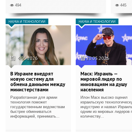
494
445
НАУКА И ТЕХНОЛОГИИ
НАУКА И ТЕХНОЛОГИИ
4.06.2026
20.05.2026
В Израиле внедрят
Маск: Израиль —
новую систему для
мировой лидер по
обмена данными между
инновациям на душу
министерствами
населения
Разработанная для армии
Илон Маск высоко оценил
технология поможет
израильскую технологическ
государственным ведомствам
индустрию и назвал Израил
быстрее обмениваться
одним из мировых лидеров 
информацией, принимать...
количеству...