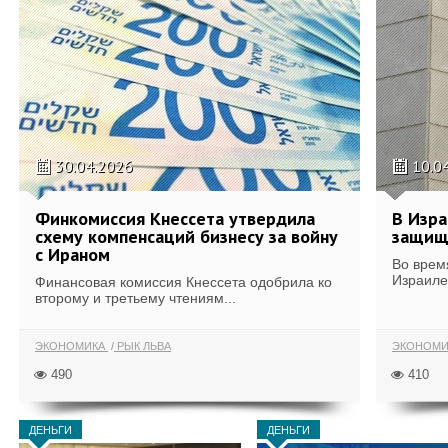
30.04.2026
10.0
Финкомиссия Кнессета утвердила
В Изра
схему компенсаций бизнесу за войну
защищ
с Ираном
Во врем
Израиле
Финансовая комиссия Кнессета одобрила ко
второму и третьему чтениям...
ЭКОНОМИКА
РЫК ЛЬВА
ЭКОНОМИ
490
410
ДЕНЬГИ
ДЕНЬГИ