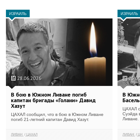
ИЗРАИЛЬ
ИЗРАИЛЬ
28.06.2026
25.0
В бою в Южном Ливане погиб
В Южно
капитан бригады «Голани» Давид
Басель
Хазут
ЦАХАЛ с
Суэйда 
ЦАХАЛ сообщил, что в бою в Южном Ливане
Ливане.
погиб 21-летний капитан Давид Хазут.
ЛИВАН
ЦАХАЛ
ЛИВАН
Ц