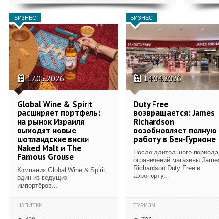
БИЗНЕС
БИЗНЕС
17.05.2026
14.04.2026
Global Wine & Spirit
Duty Free
расширяет портфель:
возвращается: James
на рынок Израиля
Richardson
выходят новые
возобновляет полную
шотландские виски
работу в Бен-Гурионе
Naked Malt и The
После длительного периода
Famous Grouse
ограничений магазины Jame
Richardson Duty Free в
Компания Global Wine & Spirit,
аэропорту...
один из ведущих
импортёров...
НАПИТКИ
ТУРИЗМ