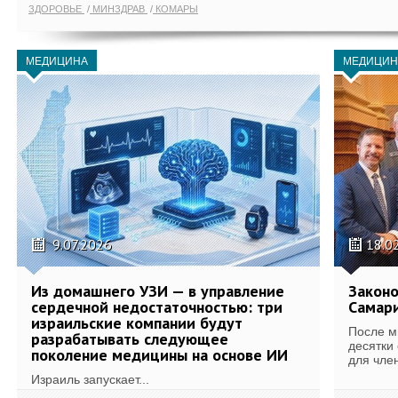
ЗДОРОВЬЕ
МИНЗДРАВ
КОМАРЫ
МЕДИЦИНА
МЕДИЦИН
9.07.2026
18.0
Из домашнего УЗИ — в управление
Законо
сердечной недостаточностью: три
Самари
израильские компании будут
После м
разрабатывать следующее
десятки
поколение медицины на основе ИИ
для член
Израиль запускает...