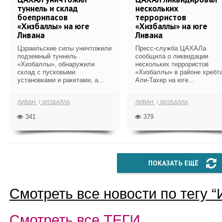
туннель и склад
нескольких
боеприпасов
террористов
«Хизбаллы» на юге
«Хизбаллы» на юге
Ливана
Ливана
Цзраильские силы уничтожили
Пресс-служба ЦАХАЛа
подземный туннель
сообщила о ликвидации
«Хизбаллы», обнаружили
нескольких террористов
склад с пусковыми
«Хизбаллы» в районе хребт
установками и ракетами, а...
Али-Тахер на юге...
ЛИВАН
ХИЗБАЛЛА
ЛИВАН
ХИЗБАЛЛА
341
379
ПОКАЗАТЬ ЕЩЁ
Смотреть все новости по тегу “
Смотреть все
ТЕГИ