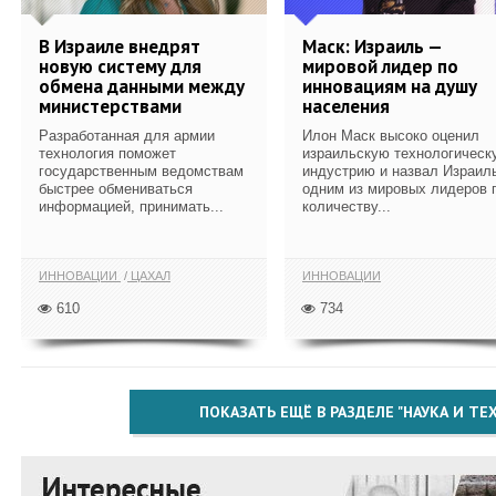
В Израиле внедрят
Маск: Израиль —
новую систему для
мировой лидер по
обмена данными между
инновациям на душу
министерствами
населения
Разработанная для армии
Илон Маск высоко оценил
технология поможет
израильскую технологическ
государственным ведомствам
индустрию и назвал Израил
быстрее обмениваться
одним из мировых лидеров 
информацией, принимать...
количеству...
ИННОВАЦИИ
ЦАХАЛ
ИННОВАЦИИ
610
734
ПОКАЗАТЬ ЕЩЁ В РАЗДЕЛЕ "НАУКА И Т