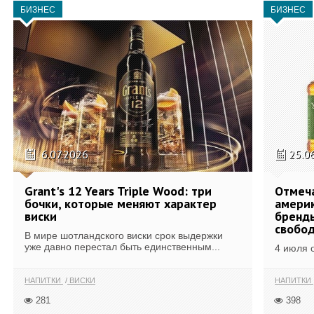
БИЗНЕС
БИЗНЕС
6.07.2026
25.0
Grant's 12 Years Triple Wood: три
Отмеч
бочки, которые меняют характер
америк
виски
бренды
свобо
В мире шотландского виски срок выдержки
уже давно перестал быть единственным...
4 июля 
НАПИТКИ
ВИСКИ
НАПИТКИ
281
398