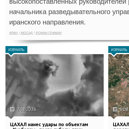
высокопоставленных руководителей
начальника разведывательного упра
иранского направления.
ИРАН
МОСАД
РОМАН ГОФМАН
ИЗРАИЛЬ
ИЗРАИЛЬ
7.08.2026
6.08
ЦАХАЛ нанес удары по объектам
ЦАХАЛ: