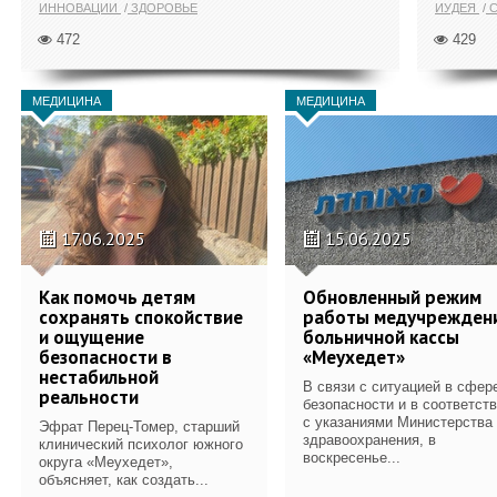
ИННОВАЦИИ
ЗДОРОВЬЕ
ИУДЕЯ
С
472
429
МЕДИЦИНА
МЕДИЦИНА
17.06.2025
15.06.2025
Как помочь детям
Обновленный режим
сохранять спокойствие
работы медучрежден
и ощущение
больничной кассы
безопасности в
«Меухедет»
нестабильной
В связи с ситуацией в сфер
реальности
безопасности и в соответст
с указаниями Министерства
Эфрат Перец-Томер, старший
здравоохранения, в
клинический психолог южного
воскресенье...
округа «Меухедет»,
объясняет, как создать...