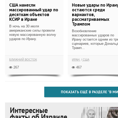
США нанесли
Новые удары по Иран
массированный удар по
остаются среди
десяткам объектов
вариантов,
КСИР в Иране
рассматриваемых
Трампом
В ночь на 30 июля
американские силы провели
Возобновление
новую массированную волну
массированных ударов по
ударов по Ирану.
Ирану остается одним из тр
сценариев, которые Дональ
Трамп...
БЛИЖНИЙ ВОСТОК
ИРАН
США
267
467
ПОКАЗАТЬ ЕЩЁ В РАЗДЕЛЕ "В МИ