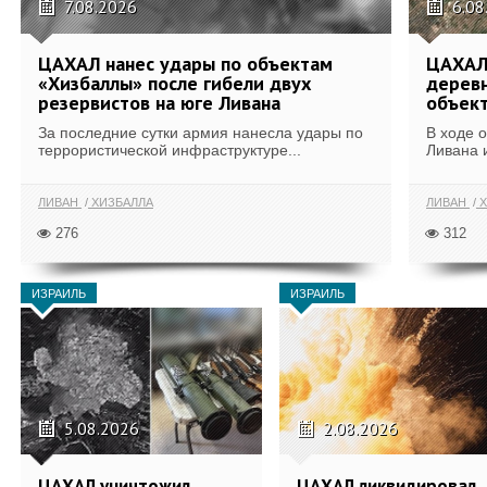
7.08.2026
6.08
ЦАХАЛ нанес удары по объектам
ЦАХАЛ:
«Хизбаллы» после гибели двух
деревн
резервистов на юге Ливана
объек
За последние сутки армия нанесла удары по
В ходе 
террористической инфраструктуре...
Ливана 
ЛИВАН
ХИЗБАЛЛА
ЛИВАН
Х
276
312
ИЗРАИЛЬ
ИЗРАИЛЬ
5.08.2026
2.08.2026
ЦАХАЛ уничтожил
ЦАХАЛ ликвидировал