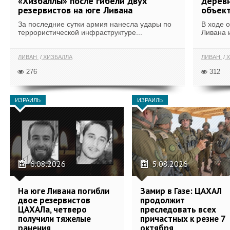
«Хизбаллы» после гибели двух
деревн
резервистов на юге Ливана
объек
За последние сутки армия нанесла удары по
В ходе 
террористической инфраструктуре...
Ливана 
ЛИВАН
ХИЗБАЛЛА
ЛИВАН
Х
276
312
ИЗРАИЛЬ
ИЗРАИЛЬ
6.08.2026
5.08.2026
На юге Ливана погибли
Замир в Газе: ЦАХАЛ
двое резервистов
продолжит
ЦАХАЛа, четверо
преследовать всех
получили тяжелые
причастных к резне 7
ранения
октября