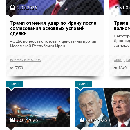
2.08.2026
31.0
Трамп отменил удар по Ирану после
Трамп 
согласования основных условий
полном
сделки
Некотор
Дональд
«США полностью готовы к действиям против
соглаше
Исламской Республики Иран...
БЛИЖНИЙ ВОСТОК
США
ДОН
5350
1849
В МИРЕ
В МИРЕ
30.07.2026
29.07.2026