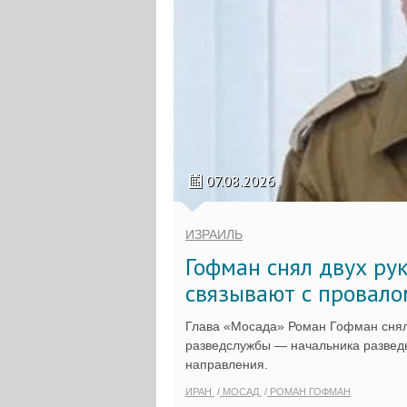
07.08.2026
ИЗРАИЛЬ
Гофман снял двух ру
связывают с провало
Глава «Мосада» Роман Гофман снял
разведслужбы — начальника разведы
направления.
ИРАН
МОСАД
РОМАН ГОФМАН