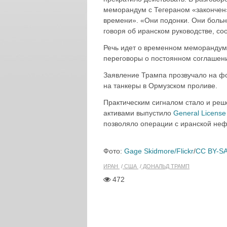
меморандум с Тегераном «закончен»
времени». «Они подонки. Они боль
говоря об иранском руководстве, с
Речь идет о временном меморандум
переговоры о постоянном соглашен
Заявление Трампа прозвучало на ф
на танкеры в Ормузском проливе.
Практическим сигналом стало и ре
активами выпустило
General License
позволяло операции с иранской не
Фото:
Gage Skidmore/Flickr
/
CC BY-SA
ИРАН
США
ДОНАЛЬД ТРАМП
472