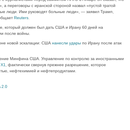
, а переговоры с иранской стороной назвал «пустой тратой
ные люди. Ими руководят больные люди», — заявил Трамп,
ообщает
Reuters
.
е, который должен был дать США и Ирану 60 дней на
ии после войны.
оне новой эскалации: США
нанесли удары
по Ирану после атак
шение Минфина США. Управление по контролю за иностранными
 X1
, фактически свернув прежнее разрешение, которое
фтью, нефтехимией и нефтепродуктами.
 2.0