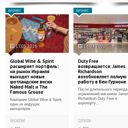
БИЗНЕС
БИЗНЕС
17.05.2026
14.04.2026
Global Wine & Spirit
Duty Free
расширяет портфель:
возвращается: James
на рынок Израиля
Richardson
выходят новые
возобновляет полную
шотландские виски
работу в Бен-Гурионе
Naked Malt и The
После длительного периода
Famous Grouse
ограничений магазины Jame
Richardson Duty Free в
Компания Global Wine & Spirit,
аэропорту...
один из ведущих
импортёров...
НАПИТКИ
ТУРИЗМ