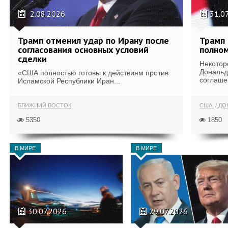
2.08.2026
31.0
Трамп отменил удар по Ирану после
Трамп 
согласования основных условий
полном
сделки
Некотор
Дональд
«США полностью готовы к действиям против
соглаше
Исламской Республики Иран...
БЛИЖНИЙ ВОСТОК
США
ДОН
5350
1850
В МИРЕ
В МИРЕ
30.07.2026
29.07.2026