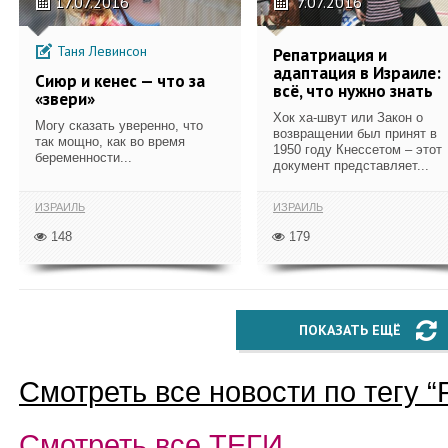
17.07.2016
7.07.2016
Таня Левинсон
Репатриация и
адаптация в Израиле:
Сиюр и кенес — что за
всё, что нужно знать
«звери»
Хок ха-швут или Закон о
Могу сказать уверенно, что
возвращении был принят в
так мощно, как во время
1950 году Кнессетом – этот
беременности...
документ представляет...
ИЗРАИЛЬ
ИЗРАИЛЬ
148
179
ПОКАЗАТЬ ЕЩЁ
Смотреть все новости по тегу “
Смотреть все
ТЕГИ