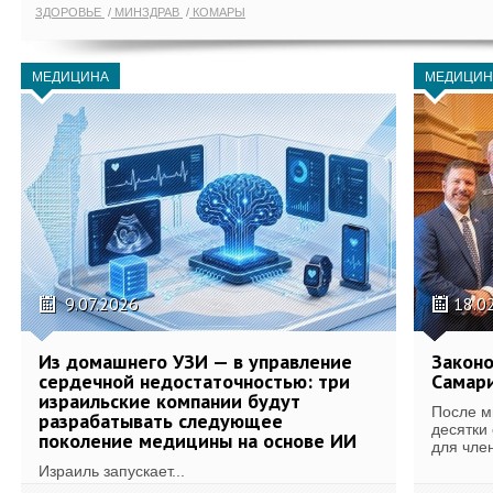
ЗДОРОВЬЕ
МИНЗДРАВ
КОМАРЫ
МЕДИЦИНА
МЕДИЦИН
9.07.2026
18.0
Из домашнего УЗИ — в управление
Законо
сердечной недостаточностью: три
Самари
израильские компании будут
После м
разрабатывать следующее
десятки
поколение медицины на основе ИИ
для член
Израиль запускает...