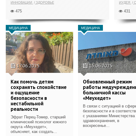
ИННОВАЦИИ
ЗДОРОВЬЕ
ИУДЕЯ
С
475
431
МЕДИЦИНА
МЕДИЦИНА
17.06.2025
15.06.2025
Как помочь детям
Обновленный режим
сохранять спокойствие
работы медучрежден
и ощущение
больничной кассы
безопасности в
«Меухедет»
нестабильной
В связи с ситуацией в сфер
реальности
безопасности и в соответст
с указаниями Министерства
Эфрат Перец-Томер, старший
здравоохранения, в
клинический психолог южного
воскресенье...
округа «Меухедет»,
объясняет, как создать...