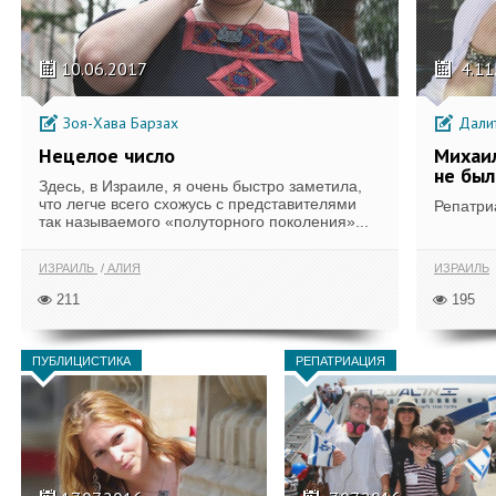
10.06.2017
4.11
Зоя-Хава Барзах
Далит
Нецелое число
Михаил
не был
Здесь, в Израиле, я очень быстро заметила,
что легче всего схожусь с представителями
Репатри
так называемого «полуторного поколения»...
ИЗРАИЛЬ
АЛИЯ
ИЗРАИЛЬ
211
195
ПУБЛИЦИСТИКА
РЕПАТРИАЦИЯ