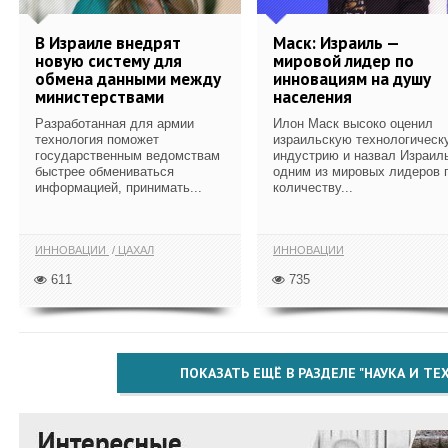
В Израиле внедрят
Маск: Израиль —
новую систему для
мировой лидер по
обмена данными между
инновациям на душу
министерствами
населения
Разработанная для армии
Илон Маск высоко оценил
технология поможет
израильскую технологическ
государственным ведомствам
индустрию и назвал Израил
быстрее обмениваться
одним из мировых лидеров 
информацией, принимать...
количеству...
ИННОВАЦИИ
ЦАХАЛ
ИННОВАЦИИ
611
735
ПОКАЗАТЬ ЕЩЁ В РАЗДЕЛЕ "НАУКА И Т