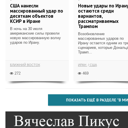
США нанесли
Новые удары по Иран
массированный удар по
остаются среди
десяткам объектов
вариантов,
КСИР в Иране
рассматриваемых
Трампом
В ночь на 30 июля
американские силы провели
Возобновление
новую массированную волну
массированных ударов по
ударов по Ирану.
Ирану остается одним из тр
сценариев, которые Дональ
Трамп...
БЛИЖНИЙ ВОСТОК
ИРАН
США
272
469
ПОКАЗАТЬ ЕЩЁ В РАЗДЕЛЕ "В МИ