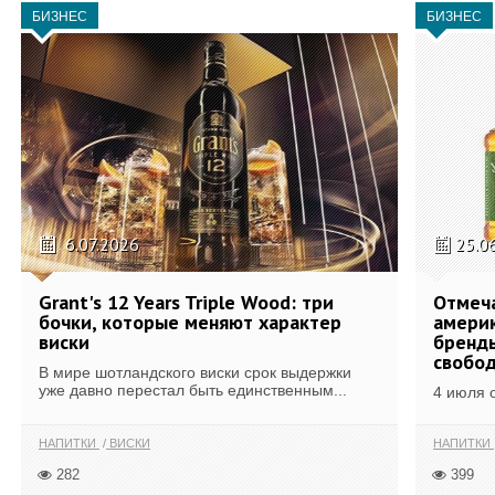
БИЗНЕС
БИЗНЕС
6.07.2026
25.0
Grant's 12 Years Triple Wood: три
Отмеч
бочки, которые меняют характер
америк
виски
бренды
свобо
В мире шотландского виски срок выдержки
уже давно перестал быть единственным...
4 июля 
НАПИТКИ
ВИСКИ
НАПИТКИ
282
399