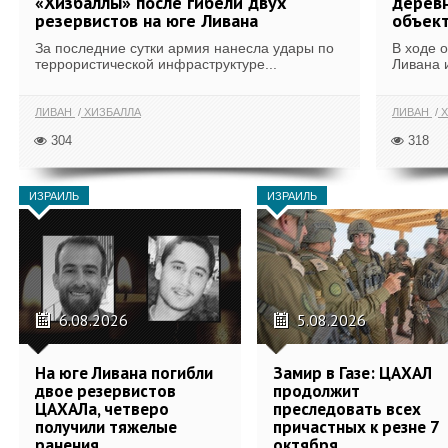
«Хизбаллы» после гибели двух
деревн
резервистов на юге Ливана
объек
За последние сутки армия нанесла удары по
В ходе 
террористической инфраструктуре...
Ливана 
ЛИВАН
ХИЗБАЛЛА
ЛИВАН
Х
304
318
ИЗРАИЛЬ
ИЗРАИЛЬ
6.08.2026
5.08.2026
На юге Ливана погибли
Замир в Газе: ЦАХАЛ
двое резервистов
продолжит
ЦАХАЛа, четверо
преследовать всех
получили тяжелые
причастных к резне 7
ранения
октября