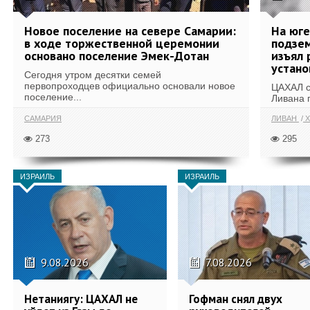
Новое поселение на севере Самарии:
На юг
в ходе торжественной церемонии
подзе
основано поселение Эмек-Дотан
изъял 
устан
Сегодня утром десятки семей
первопроходцев официально основали новое
ЦАХАЛ с
поселение...
Ливана 
САМАРИЯ
ЛИВАН
Х
273
295
ИЗРАИЛЬ
ИЗРАИЛЬ
9.08.2026
7.08.2026
Нетаниягу: ЦАХАЛ не
Гофман снял двух