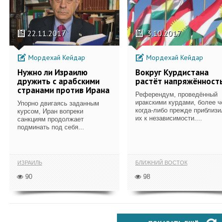
22.11.2017
3.10.2017
Мордехай Кейдар
Мордехай Кейдар
Нужно ли Израилю
Вокруг Курдистана
дружить с арабскими
растёт напряжённост
странами против Ирана
Референдум, проведённый
иракскими курдами, более 
Упорно двигаясь заданным
когда-либо прежде приблизи
курсом, Иран вопреки
их к независимости....
санкциям продолжает
подминать под себя...
ИЗРАИЛЬ
БЛИЖНИЙ ВОСТОК
90
98