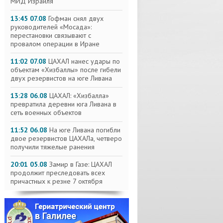
МИД Израиля
13:45 07.08
Гофман снял двух
руководителей «Мосада»:
перестановки связывают с
провалом операции в Иране
11:02 07.08
ЦАХАЛ нанес удары по
объектам «Хизбаллы» после гибели
двух резервистов на юге Ливана
13:28 06.08
ЦАХАЛ: «Хизбалла»
превратила деревни юга Ливана в
сеть военных объектов
11:52 06.08
На юге Ливана погибли
двое резервистов ЦАХАЛа, четверо
получили тяжелые ранения
20:01 05.08
Замир в Газе: ЦАХАЛ
продолжит преследовать всех
причастных к резне 7 октября