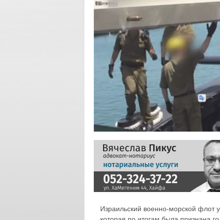
Израильский военно-морской флот 
которая по итогам была признана г