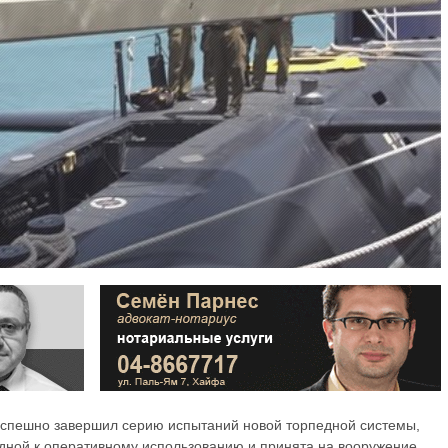
успешно завершил серию испытаний новой торпедной системы,
одной к оперативному использованию и принята на вооружение