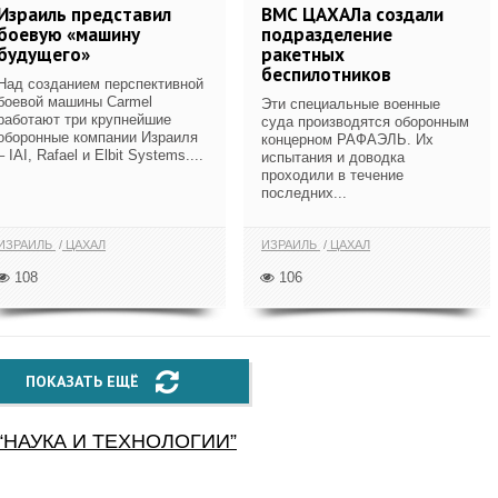
Израиль представил
ВМС ЦАХАЛа создали
боевую «машину
подразделение
будущего»
ракетных
беспилотников
Над созданием перспективной
боевой машины Carmel
Эти специальные военные
работают три крупнейшие
суда производятся оборонным
оборонные компании Израиля
концерном РАФАЭЛЬ. Их
– IAI, Rafael и Elbit Systems....
испытания и доводка
проходили в течение
последних...
ИЗРАИЛЬ
ЦАХАЛ
ИЗРАИЛЬ
ЦАХАЛ
108
106
ПОКАЗАТЬ ЕЩЁ
“
НАУКА И ТЕХНОЛОГИИ
”