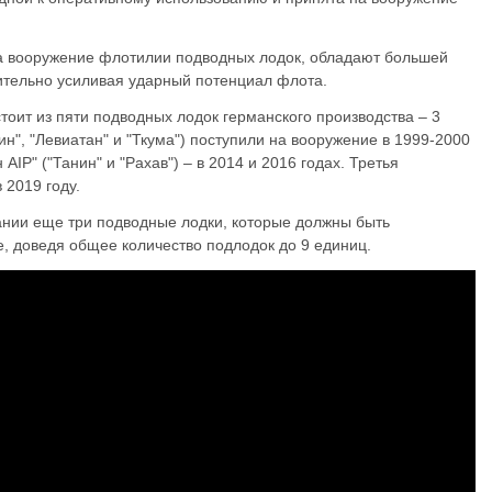
на вооружение флотилии подводных лодок, обладают большей
чительно усиливая ударный потенциал флота.
оит из пяти подводных лодок германского производства – 3
н", "Левиатан" и "Ткума") поступили на вооружение в 1999-2000
AIP" ("Танин" и "Рахав") – в 2014 и 2016 годах. Третья
 2019 году.
мании еще три подводные лодки, которые должны быть
, доведя общее количество подлодок до 9 единиц.