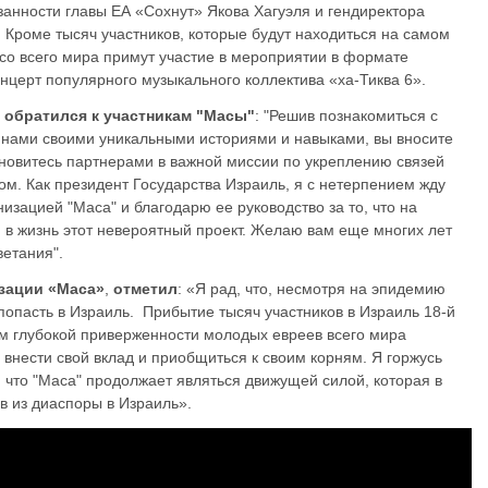
нности главы ЕА «Сохнут» Якова Хагуэля и гендиректора
 Кроме тысяч участников, которые будут находиться на самом
 со всего мира примут участие в мероприятии в формате
онцерт популярного музыкального коллектива «ха-Тиква 6».
, обратился к участникам "Масы"
: "Решив познакомиться с
 нами своими уникальными историями и навыками, вы вносите
ановитесь партнерами в важной миссии по укреплению связей
м. Как президент Государства Израиль, я с нетерпением жду
изацией "Маса" и благодарю ее руководство за то, что на
 в жизнь этот невероятный проект. Желаю вам еще многих лет
ветания".
изации «Маса»
,
отметил
: «Я рад, что, несмотря на эпидемию
попасть в Израиль. Прибытие тысяч участников в Израиль 18-й
ом глубокой приверженности молодых евреев всего мира
внести свой вклад и приобщиться к своим корням. Я горжусь
 что "Маса" продолжает являться движущей силой, которая в
в из диаспоры в Израиль».