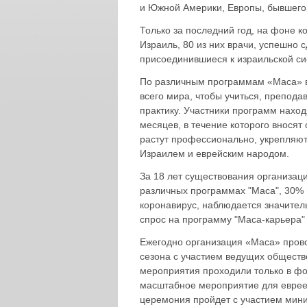
и Южной Америки, Европы, бывшего С
Только за последний год, на фоне к
Израиль, 80 из них врачи, успешно 
присоединившиеся к израильской с
По различным программам «Маса» в
всего мира, чтобы учиться, препода
практику. Участники программ наход
месяцев, в течение которого вносят
растут профессионально, укрепляют
Израилем и еврейским народом.
За 18 лет существования организац
различных программах "Маса", 30% и
коронавирус, наблюдается значител
спрос на программу "Маса-карьера"
Ежегодно организация «Маса» пров
сезона с участием ведущих обществе
мероприятия проходили только в фо
масштабное мероприятие для евреев
церемония пройдет с участием мин