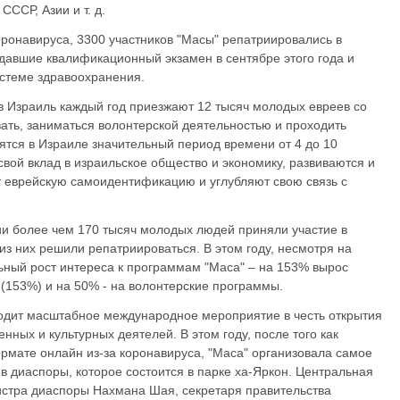
ССР, Азии и т. д.
оронавируса, 3300 участников "Масы" репатриировались в
сдавшие квалификационный экзамен в сентябре этого года и
истеме здравоохранения.
 Израиль каждый год приезжают 12 тысяч молодых евреев со
вать, заниматься волонтерской деятельностью и проходить
ятся в Израиле значительный период времени от 4 до 10
 свой вклад в израильское общество и экономику, развиваются и
 еврейскую самоидентификацию и углубляют свою связь с
ии более чем 170 тысяч молодых людей приняли участие в
з них решили репатриироваться. В этом году, несмотря на
ьный рост интереса к программам "Маса" – на 153% вырос
 (153%) и на 50% - на волонтерские программы.
одит масштабное международное мероприятие в честь открытия
нных и культурных деятелей. В этом году, после того как
рмате онлайн из-за коронавируса, "Маса" организовала самое
 диаспоры, которое состоится в парке ха-Яркон. Центральная
истра диаспоры Нахмана Шая, секретаря правительства