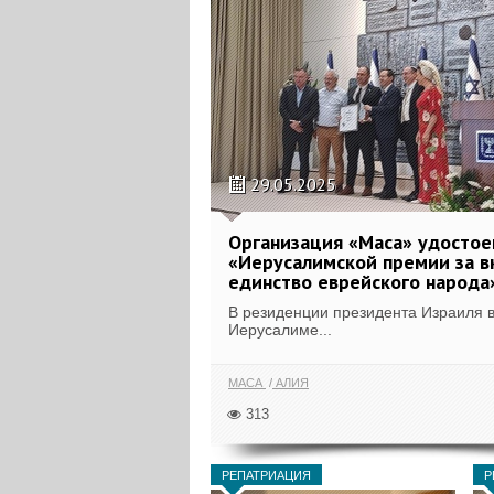
29.05.2025
Организация «Маса» удостое
«Иерусалимской премии за в
единство еврейского народа
В резиденции президента Израиля 
Иерусалиме...
МАСА
АЛИЯ
313
РЕПАТРИАЦИЯ
Р