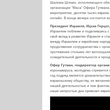
Шалома Шломо, исполняющего обяза
организации "Маса" Офера Гутмана.
мероприятии, десятки тысяч евреев
онлайн. В конце вечера состоится к
Президент Израиля, Ицхак Герцог
Израилем поближе и поделившись с
свой вклад в развитие Израиля и ст
между Израилем и еврейским народо
продолжения сотрудничества с орган
протяжении стольких лет воплощали
созидательной деятельности и проц
Офер Гутман, гендиректор орган
коронавируса, молодежь стремится 
год подряд является доказательств
израильскому обществу, их желанию 
нашей деятельностью и тем фактом,
наши непростые дни привозит еврее