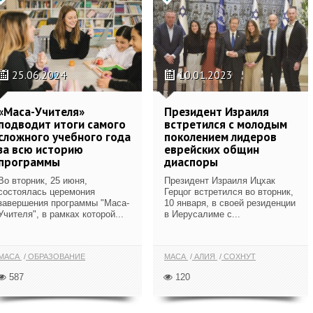
25.06.2024
10.01.2023
«Маса-Учителя»
Президент Израиля
подводит итоги самого
встретился с молодым
сложного учебного года
поколением лидеров
за всю историю
еврейских общин
программы
диаспоры
Во вторник, 25 июня,
Президент Израиля Ицхак
состоялась церемония
Герцог встретился во вторник,
завершения программы "Маса-
10 января, в своей резиденции
Учителя", в рамках которой...
в Иерусалиме с...
МАСА
ОБРАЗОВАНИЕ
МАСА
АЛИЯ
СОХНУТ
587
120