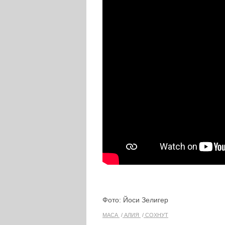
Фото: Йоси Зелигер
МАСА
АЛИЯ
СОХНУТ