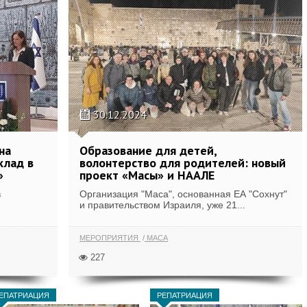
30.12.2024
на
Образование для детей,
клад в
волонтерство для родителей: новый
»
проект «Масы» и НААЛЕ
в
Организация "Маса", основанная ЕА "Сохнут"
и правительством Израиля, уже 21...
МЕРОПРИЯТИЯ
МАСА
227
ЕПАТРИАЦИЯ
РЕПАТРИАЦИЯ