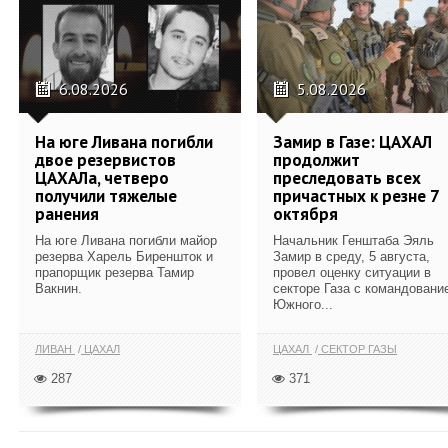
6.08.2026
5.08.2026
На юге Ливана погибли
Замир в Газе: ЦАХАЛ
двое резервистов
продолжит
ЦАХАЛа, четверо
преследовать всех
получили тяжелые
причастных к резне 7
ранения
октября
На юге Ливана погибли майор
Начальник Генштаба Эяль
резерва Харель Биреншток и
Замир в среду, 5 августа,
прапорщик резерва Тамир
провел оценку ситуации в
Вакнин.
секторе Газа с командовани
Южного...
ЛИВАН
ЦАХАЛ
ЦАХАЛ
СЕКТОР ГАЗЫ
287
371