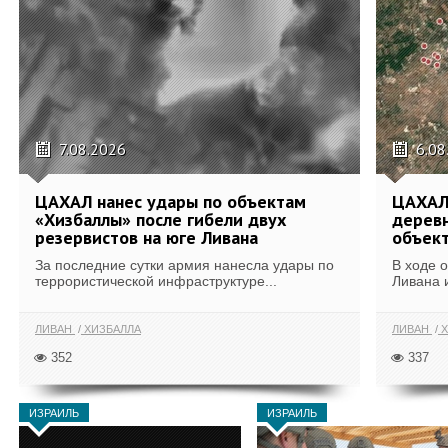
7.08.2026
6.08
ЦАХАЛ нанес удары по объектам
ЦАХАЛ:
«Хизбаллы» после гибели двух
деревн
резервистов на юге Ливана
объек
За последние сутки армия нанесла удары по
В ходе 
террористической инфраструктуре...
Ливана 
ЛИВАН
ХИЗБАЛЛА
ЛИВАН
Х
352
337
ИЗРАИЛЬ
ИЗРАИЛЬ