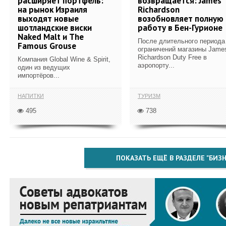
расширяет портфель:
возвращается: James
на рынок Израиля
Richardson
выходят новые
возобновляет полную
шотландские виски
работу в Бен-Гурионе
Naked Malt и The
После длительного периода
Famous Grouse
ограничений магазины Jame
Richardson Duty Free в
Компания Global Wine & Spirit,
аэропорту...
один из ведущих
импортёров...
НАПИТКИ
ТУРИЗМ
495
738
ПОКАЗАТЬ ЕЩЁ В РАЗДЕЛЕ "БИЗН