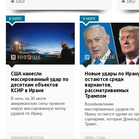
5353
1852
В МИРЕ
В МИРЕ
30.07.2026
29.07.2026
США нанесли
Новые удары по Иран
массированный удар по
остаются среди
десяткам объектов
вариантов,
КСИР в Иране
рассматриваемых
Трампом
В ночь на 30 июля
американские силы провели
Возобновление
новую массированную волну
массированных ударов по
ударов по Ирану.
Ирану остается одним из тр
сценариев, которые Дональ
Трамп...
БЛИЖНИЙ ВОСТОК
ИРАН
США