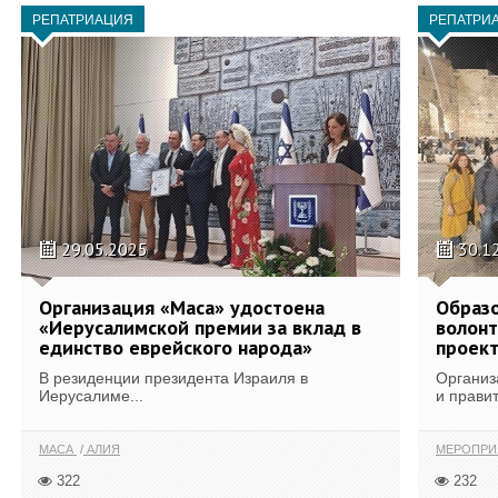
РЕПАТРИАЦИЯ
РЕПАТРИ
29.05.2025
30.1
Организация «Маса» удостоена
Образо
«Иерусалимской премии за вклад в
волонт
единство еврейского народа»
проек
В резиденции президента Израиля в
Организ
Иерусалиме...
и правит
МАСА
АЛИЯ
МЕРОПР
322
232