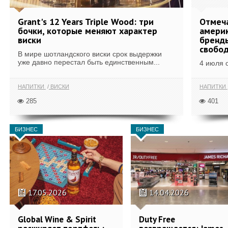
Grant's 12 Years Triple Wood: три
Отмеч
бочки, которые меняют характер
америк
виски
бренды
свобо
В мире шотландского виски срок выдержки
уже давно перестал быть единственным...
4 июля 
НАПИТКИ
ВИСКИ
НАПИТКИ
285
401
БИЗНЕС
БИЗНЕС
17.05.2026
14.04.2026
Global Wine & Spirit
Duty Free