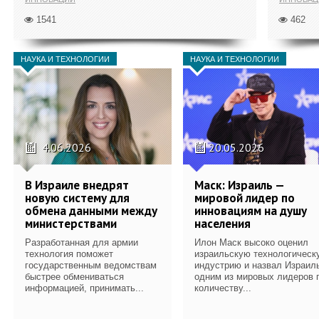
1541
462
НАУКА И ТЕХНОЛОГИИ
НАУКА И ТЕХНОЛОГИИ
4.06.2026
20.05.2026
В Израиле внедрят
Маск: Израиль —
новую систему для
мировой лидер по
обмена данными между
инновациям на душу
министерствами
населения
Разработанная для армии
Илон Маск высоко оценил
технология поможет
израильскую технологическ
государственным ведомствам
индустрию и назвал Израил
быстрее обмениваться
одним из мировых лидеров 
информацией, принимать...
количеству...