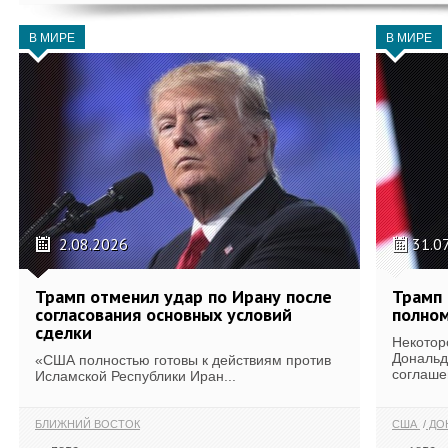
В МИРЕ
В МИРЕ
2.08.2026
31.0
Трамп отменил удар по Ирану после
Трамп 
согласования основных условий
полном
сделки
Некотор
Дональд
«США полностью готовы к действиям против
соглаше
Исламской Республики Иран...
БЛИЖНИЙ ВОСТОК
США
ДОН