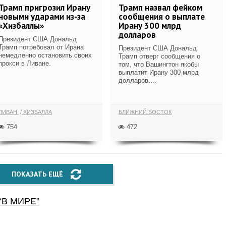
Трамп пригрозил Ирану
Трамп назвал фейком
новыми ударами из-за
сообщения о выплате
«Хизбаллы»
Ирану 300 млрд
долларов
Президент США Дональд
Трамп потребовал от Ирана
Президент США Дональд
немедленно остановить своих
Трамп отверг сообщения о
прокси в Ливане.
том, что Вашингтон якобы
выплатит Ирану 300 млрд
долларов....
ЛИВАН
ХИЗБАЛЛА
БЛИЖНИЙ ВОСТОК
754
472
ПОКАЗАТЬ ЕЩЁ
“
В МИРЕ
”