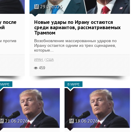
29.07.2026
у после
Новые удары по Ирану остаются
ий
среди вариантов, рассматриваемых
Трампом
м против
Возобновление массированных ударов по
Ирану остается одним из трех сценариев,
которые...
ИРАН
США
459
 МИРЕ
В МИРЕ
21.06.2026
18.06.2026