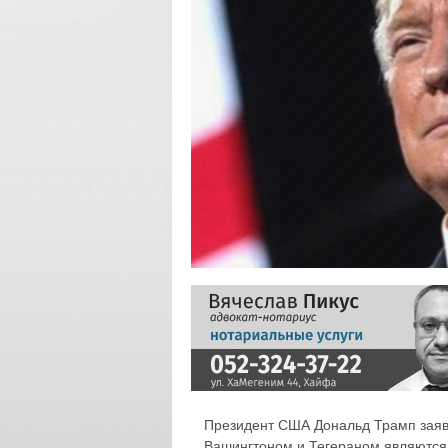
Президент США Дональд Трамп заяв
Вашингтоном и Тегераном являютс