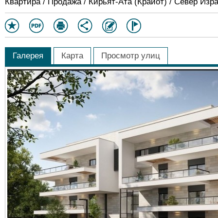
Квартира / Продажа / Кирьят-Ата (Крайот) / Север Изр
Галерея
Карта
Просмотр улиц