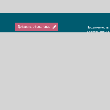
Добавить объявление
Недвижимость 
Апартаменты в
Вход / Регистрация
Квартиры в Из
Агенты по нед
Агентства по н
Отдых в Израи
Туризм в Изра
Краткосрочная 
О нас
Аренда в Изра
Новости
Покупка кварти
Реклама
Продажа кварт
Карта сайта
Доска объявле
Пользовательское соглашение
Дома, виллы, к
Политика конфиденциальности
Купить квартир
Свяжитесь с нами
Циммеры в Изр
Мы в Facebook
Гостевые дома
Изменить cookies предпочтения
Адвокаты в Из