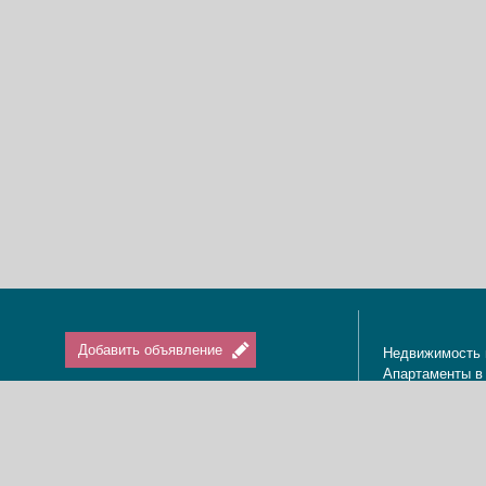
Добавить объявление
Недвижимость 
Апартаменты в
Вход / Регистрация
Квартиры в Из
Агенты по нед
Агентства по н
Отдых в Израи
Туризм в Изра