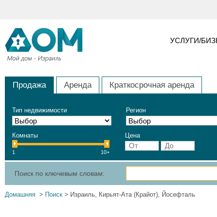
УСЛУГИ/БИ
Продажа
Аренда
Краткосрочная аренда
Тип недвижимости
Регион
Комнаты
Цена
1
10+
Поиск по ключевым словам:
Домашняя
>
Поиск
> Израиль, Кирьят-Ата (Крайот), Йосефталь