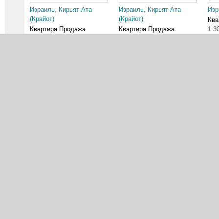
Израиль, Кирьят-Ата
Израиль, Кирьят-Ата
Изр
(Крайот)
(Крайот)
Ква
Квартира Продажа
Квартира Продажа
1 3
2 150 000 ₪
2 950 000 ₪