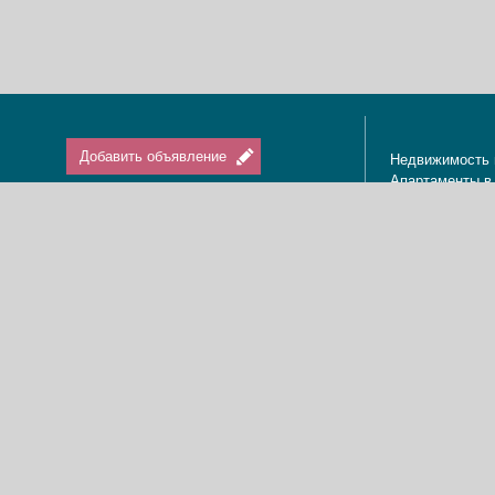
Добавить объявление
Недвижимость 
Апартаменты в
Вход / Регистрация
Квартиры в Из
Агенты по нед
Агентства по н
Отдых в Израи
Туризм в Изра
Краткосрочная 
О нас
Аренда в Изра
Новости
Покупка кварти
Реклама
Продажа кварт
Карта сайта
Доска объявле
Пользовательское соглашение
Дома, виллы, к
Политика конфиденциальности
Купить квартир
Свяжитесь с нами
Циммеры в Изр
Мы в Facebook
Гостевые дома