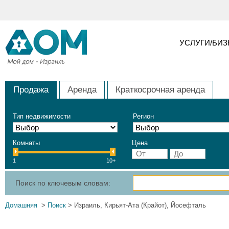
УСЛУГИ/БИ
Продажа
Аренда
Краткосрочная аренда
Тип недвижимости
Регион
Комнаты
Цена
1
10+
Поиск по ключевым словам:
Домашняя
>
Поиск
> Израиль, Кирьят-Ата (Крайот), Йосефталь