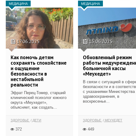
МЕДИЦИНА
МЕДИЦИНА
17.06.2025
15.06.2025
Как помочь детям
Обновленный режим
сохранять спокойствие
работы медучрежден
и ощущение
больничной кассы
безопасности в
«Меухедет»
нестабильной
В связи с ситуацией в сфер
реальности
безопасности и в соответст
с указаниями Министерства
Эфрат Перец-Томер, старший
здравоохранения, в
клинический психолог южного
воскресенье...
округа «Меухедет»,
объясняет, как создать...
ЗДОРОВЬЕ
ДЕТИ
ЗДОРОВЬЕ
МЕУХЕДЕТ
372
449