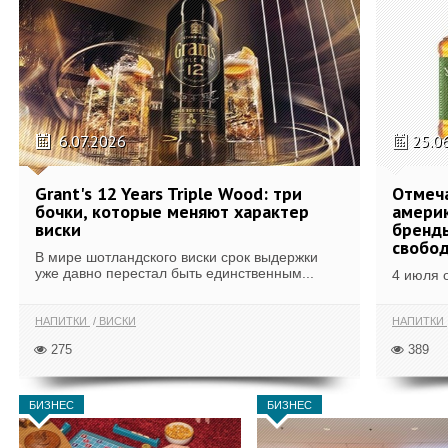
6.07.2026
25.0
Grant's 12 Years Triple Wood: три
Отмеч
бочки, которые меняют характер
америк
виски
бренды
свобо
В мире шотландского виски срок выдержки
уже давно перестал быть единственным...
4 июля 
НАПИТКИ
ВИСКИ
НАПИТКИ
275
389
БИЗНЕС
БИЗНЕС