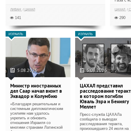
Газа с к
ЛИВАН
ЦАХАЛ
ЦАХАЛ
С
141
290
ИЗРАИЛЬ
ИЗРАИЛЬ
5.08.2026
5.08.2026
Министр иностранных
ЦАХАЛ представил
дел Саар начал визит в
расследование теракт
Эквадор и Колумбию
в котором погибли
Юваль Эзра и Бениягу
«Благодаря решительным и
Меллет
системным дипломатическим
усилиям нам удалось
Пресс-служба ЦАХАЛа
укрепить и обновить
сообщила о выводах
отношения Израиля со
расследования теракта,
многими странами Латинской
произошедшего 24 июля на