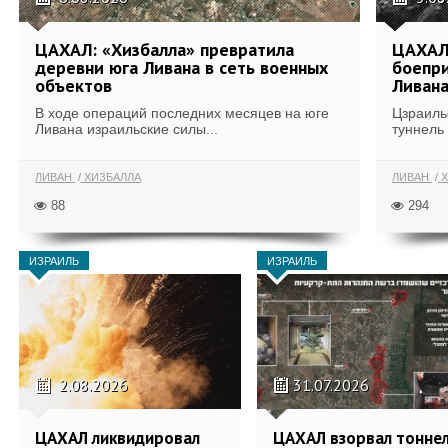
ЦАХАЛ: «Хизбалла» превратила
ЦАХАЛ 
деревни юга Ливана в сеть военных
боепри
объектов
Ливан
В ходе операций последних месяцев на юге
Цзраиль
Ливана израильские силы...
туннель
ЛИВАН
ХИЗБАЛЛА
ЛИВАН
Х
88
294
ИЗРАИЛЬ
ИЗРАИЛЬ
2.08.2026
31.07.2026
ЦАХАЛ ликвидировал
ЦАХАЛ взорвал тонне