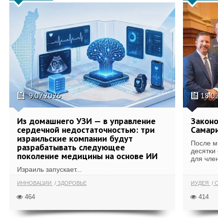
9.07.2026
18.0
Из домашнего УЗИ — в управление
Законо
сердечной недостаточностью: три
Самари
израильские компании будут
После м
разрабатывать следующее
десятки
поколение медицины на основе ИИ
для член
Израиль запускает...
ИННОВАЦИИ
ЗДОРОВЬЕ
ИУДЕЯ
С
464
414