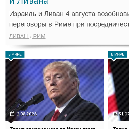
и Ливана
Израиль и Ливан 4 августа возобно
переговоры в Риме при посредничес
ЛИВАН
РИМ
В МИРЕ
В МИРЕ
2.08.2026
31.0
Трамп отменил удар по Ирану после
Трамп 