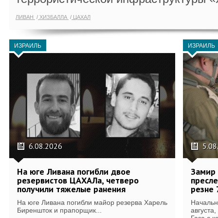
ЛИВАН
ХИЗБАЛЛА
ЦАХАЛ
ИЗРАИЛЬ
ИЗРАИЛЬ
6.08.2026
5.08
На юге Ливана погибли двое
Замир 
резервистов ЦАХАЛа, четверо
пресле
получили тяжелые ранения
резне 
На юге Ливана погибли майор резерва Харель
Начальн
Биреншток и прапорщик...
августа,