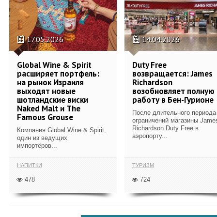
17.05.2026
14.04.2026
Global Wine & Spirit
Duty Free
расширяет портфель:
возвращается: James
на рынок Израиля
Richardson
выходят новые
возобновляет полную
шотландские виски
работу в Бен-Гурионе
Naked Malt и The
После длительного периода
Famous Grouse
ограничений магазины Jame
Richardson Duty Free в
Компания Global Wine & Spirit,
аэропорту...
один из ведущих
импортёров...
НАПИТКИ
ТУРИЗМ
478
724