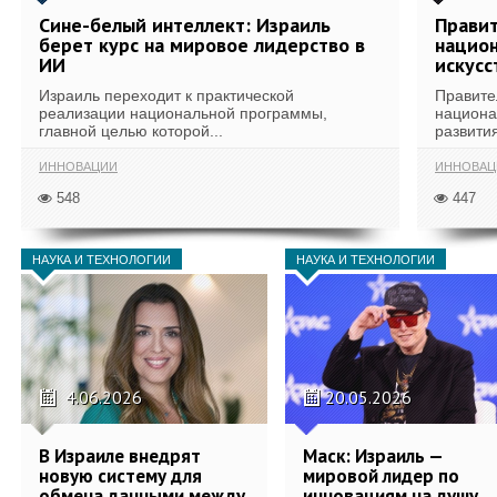
Сине-белый интеллект: Израиль
Правит
берет курс на мировое лидерство в
национ
ИИ
искусс
Израиль переходит к практической
Правите
реализации национальной программы,
национа
главной целью которой...
развития
ИННОВАЦИИ
ИННОВАЦ
548
447
НАУКА И ТЕХНОЛОГИИ
НАУКА И ТЕХНОЛОГИИ
4.06.2026
20.05.2026
В Израиле внедрят
Маск: Израиль —
новую систему для
мировой лидер по
обмена данными между
инновациям на душу