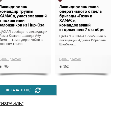
Ликвидирован
Ликвидирован глава
командир группы
оперативного отдела
ХАМАСа, участвовавший
бригады «Газа» в
в похищении
ХАМАСе,
заложников из Нир-Оза
командовавший
вторжением 7 октября
ЦАХАЛ сообщил о ликвидации
Асмы Камаля Шахады Абу
ЦАХАЛ и ШАБАК сообщили о
Тима — командира ячейки в
ликвидации Адхама Ибрагима
военном крыле...
Шаабана...
ЦАХАЛ
ХАМАС
ЦАХАЛ
ХАМАС
765
352
ПОКАЗАТЬ ЕЩЁ
“
ИЗРАИЛЬ
”