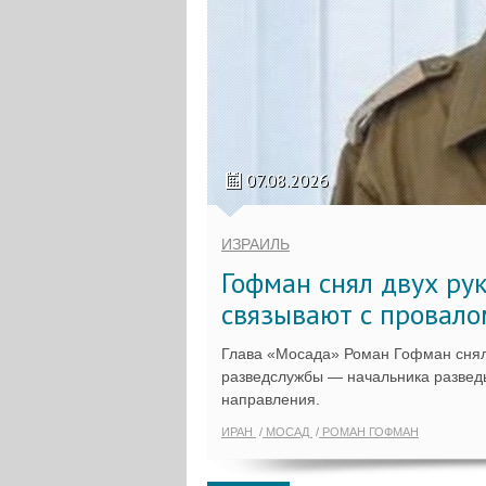
07.08.2026
ИЗРАИЛЬ
Гофман снял двух ру
связывают с провало
Глава «Мосада» Роман Гофман снял
разведслужбы — начальника разведы
направления.
ИРАН
МОСАД
РОМАН ГОФМАН