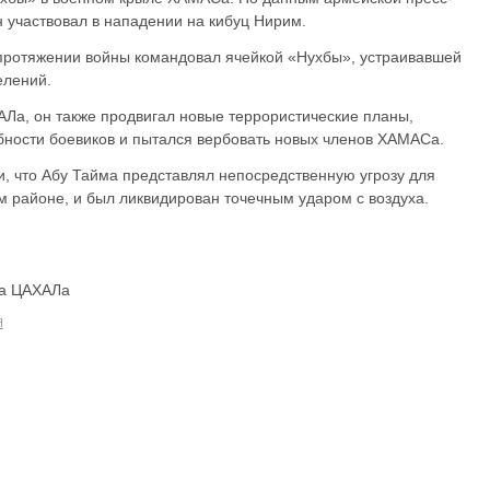
н участвовал в нападении на кибуц Нирим.
 протяжении войны командовал ячейкой «Нухбы», устраивавшей
елений.
Ла, он также продвигал новые террористические планы,
ности боевиков и пытался вербовать новых членов ХАМАСа.
, что Абу Тайма представлял непосредственную угрозу для
м районе, и был ликвидирован точечным ударом с воздуха.
ба ЦАХАЛа
Я