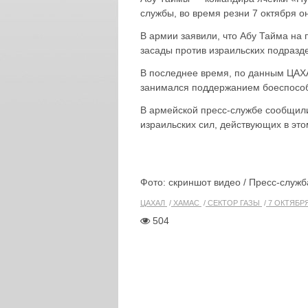
службы, во время резни 7 октября о
В армии заявили, что Абу Тайма на
засады против израильских подразд
В последнее время, по данным ЦАХА
занимался поддержанием боеспособ
В армейской пресс-службе сообщили
израильских сил, действующих в это
Фото: скриншот видео / Пресс-служ
ЦАХАЛ
ХАМАС
СЕКТОР ГАЗЫ
7 ОКТЯБР
504