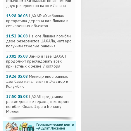
объектам «Хизбаллы» после гибели
двух резервистов на юге Ливана
13:28 06.08
ЦАХАЛ: «Хизбалла»
превратила деревни юга Ливана в
сеть военных объектов
11:52 06.08
На юге Ливана погибли
двое резервистов ЦАХАЛа, четверо
получили тяжелые ранения
20:01 05.08
Замир в Газе: ЦАХАЛ
продолжит преследовать всех
причастных к резне 7 октября
19:26 05.08
Министр иностранных
дел Саар начал визит в Эквадор и
Колумбию
17:50 05.08
ЦАХАЛ представил
расследование теракта, в котором
погибли Юваль Эзра и Бениягу
Меллет