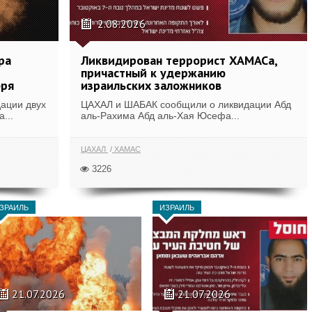
2.08.2026
ра
Ликвидирован террорист ХАМАСа,
причастный к удержанию
бря
израильских заложников
ации двух
ЦАХАЛ и ШАБАК сообщили о ликвидации Абд
...
аль-Рахима Абд аль-Хая Юсефа...
ЦАХАЛ
ХАМАС
3226
ЗРАИЛЬ
ИЗРАИЛЬ
21.07.2026
21.07.2026