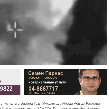
орник на юге сектора Газы Мухаммада Имада Абд ар-Рахмана
хбы» в военном крыле ХАМАСа. По данным армейской пресс-