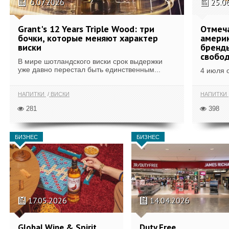
6.07.2026
25.0
Grant's 12 Years Triple Wood: три
Отмеч
бочки, которые меняют характер
америк
виски
бренды
свобо
В мире шотландского виски срок выдержки
уже давно перестал быть единственным...
4 июля 
НАПИТКИ
ВИСКИ
НАПИТКИ
281
398
БИЗНЕС
БИЗНЕС
17.05.2026
14.04.2026
Global Wine & Spirit
Duty Free