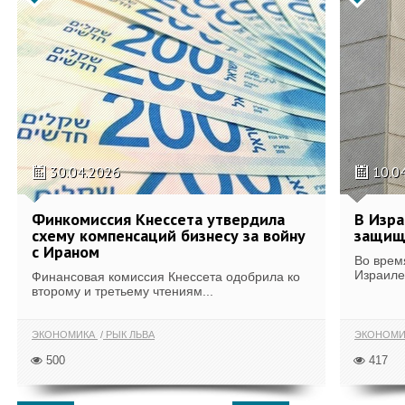
30.04.2026
10.0
Финкомиссия Кнессета утвердила
В Изра
схему компенсаций бизнесу за войну
защищ
с Ираном
Во врем
Израиле
Финансовая комиссия Кнессета одобрила ко
второму и третьему чтениям...
ЭКОНОМИКА
РЫК ЛЬВА
ЭКОНОМИ
500
417