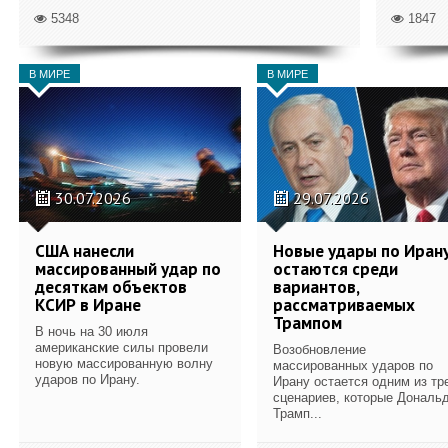
5348
1847
В МИРЕ
В МИРЕ
30.07.2026
29.07.2026
США нанесли
Новые удары по Иран
массированный удар по
остаются среди
десяткам объектов
вариантов,
КСИР в Иране
рассматриваемых
Трампом
В ночь на 30 июля
американские силы провели
Возобновление
новую массированную волну
массированных ударов по
ударов по Ирану.
Ирану остается одним из тр
сценариев, которые Дональ
Трамп...