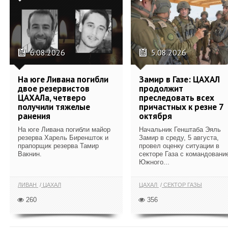
6.08.2026
5.08.2026
На юге Ливана погибли
Замир в Газе: ЦАХАЛ
двое резервистов
продолжит
ЦАХАЛа, четверо
преследовать всех
получили тяжелые
причастных к резне 7
ранения
октября
На юге Ливана погибли майор
Начальник Генштаба Эяль
резерва Харель Биреншток и
Замир в среду, 5 августа,
прапорщик резерва Тамир
провел оценку ситуации в
Вакнин.
секторе Газа с командовани
Южного...
ЛИВАН
ЦАХАЛ
ЦАХАЛ
СЕКТОР ГАЗЫ
260
356