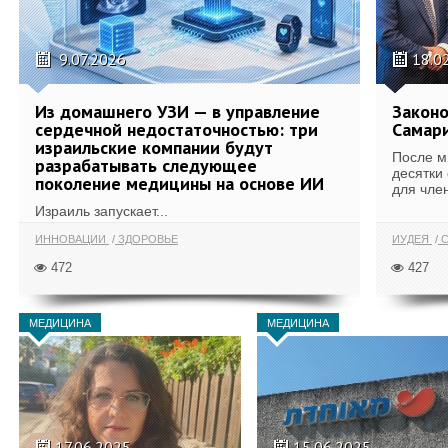
9.07.2026
18.0
Из домашнего УЗИ — в управление
Законо
сердечной недостаточностью: три
Самари
израильские компании будут
После м
разрабатывать следующее
десятки
поколение медицины на основе ИИ
для член
Израиль запускает...
ИННОВАЦИИ
ЗДОРОВЬЕ
ИУДЕЯ
С
472
427
МЕДИЦИНА
МЕДИЦИНА
17.06.2025
15.06.2025