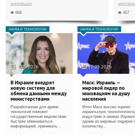
ИННОВАЦИИ
ИННОВАЦ
868
457
НАУКА И ТЕХНОЛОГИИ
НАУКА И ТЕХНОЛОГИИ
4.06.2026
20.05.2026
В Израиле внедрят
Маск: Израиль —
новую систему для
мировой лидер по
обмена данными между
инновациям на душу
министерствами
населения
Разработанная для армии
Илон Маск высоко оценил
технология поможет
израильскую технологическ
государственным ведомствам
индустрию и назвал Израил
быстрее обмениваться
одним из мировых лидеров 
информацией, принимать...
количеству...