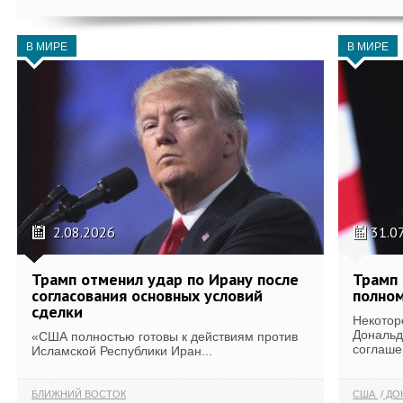
В МИРЕ
В МИРЕ
2.08.2026
31.0
Трамп отменил удар по Ирану после
Трамп 
согласования основных условий
полном
сделки
Некотор
Дональд
«США полностью готовы к действиям против
соглаше
Исламской Республики Иран...
БЛИЖНИЙ ВОСТОК
США
ДОН