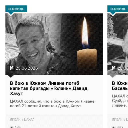
ИЗРАИЛЬ
ИЗРАИЛЬ
28.06.2026
25.0
В бою в Южном Ливане погиб
В Южно
капитан бригады «Голани» Давид
Басель
Хазут
ЦАХАЛ с
Суэйда 
ЦАХАЛ сообщил, что в бою в Южном Ливане
Ливане.
погиб 21-летний капитан Давид Хазут.
ЛИВАН
ЦАХАЛ
ЛИВАН
Ц
485
360