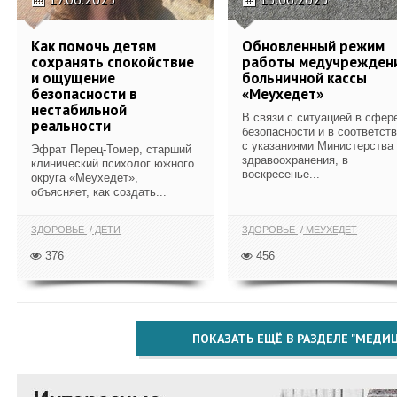
Как помочь детям
Обновленный режим
сохранять спокойствие
работы медучрежден
и ощущение
больничной кассы
безопасности в
«Меухедет»
нестабильной
В связи с ситуацией в сфер
реальности
безопасности и в соответст
с указаниями Министерства
Эфрат Перец-Томер, старший
здравоохранения, в
клинический психолог южного
воскресенье...
округа «Меухедет»,
объясняет, как создать...
ЗДОРОВЬЕ
ДЕТИ
ЗДОРОВЬЕ
МЕУХЕДЕТ
376
456
ПОКАЗАТЬ ЕЩЁ В РАЗДЕЛЕ "МЕДИ