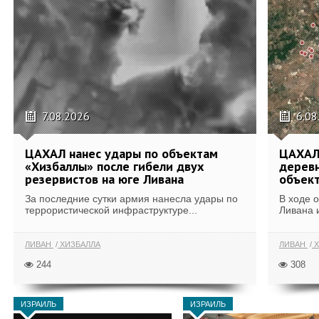
7.08.2026
6.08
ЦАХАЛ нанес удары по объектам
ЦАХАЛ:
«Хизбаллы» после гибели двух
деревн
резервистов на юге Ливана
объек
За последние сутки армия нанесла удары по
В ходе 
террористической инфраструктуре...
Ливана 
ЛИВАН
ХИЗБАЛЛА
ЛИВАН
Х
244
308
ИЗРАИЛЬ
ИЗРАИЛЬ